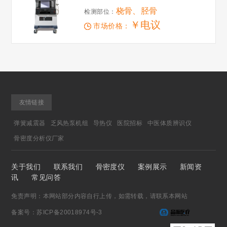
36分钟前 137****6543 预约
桡骨、胫骨
检测部位：
28分钟前 136****0680 预约
￥电议
市场价格：
52分钟前 159****3022 预约
53分钟前 159****3022 预约
1分钟前 153****1816 预约
38分钟前 182****9160 预约
22分钟前 181****9955 预约
32分钟前 185****1988 预约
友情链接
26分钟前 158****2025 预约
28分钟前 158****2025 预约
弹簧减震器
乏风热泵机组
导热仪
医院招标
中医体质辨识仪
50分钟前 177****9990 预约
骨密度分析仪厂家
53分钟前 187****3630 预约
38分钟前 159****7805 预约
关于我们
联系我们
骨密度仪
案例展示
新闻资
38分钟前 132****8005 预约
讯
常见问答
11分钟前 159****7805 预约
免责声明：本网站部分内容自行上传，如需转载，请联系本网站
34分钟前 189****6788 预约
备案号：苏ICP备20018974号-3
6分钟前 187****8689 预约
51分钟前 153****1771 预约