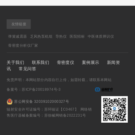
友情链接
弹簧减震器
乏风热泵机组
导热仪
医院招标
中医体质辨识仪
骨密度分析仪厂家
关于我们
联系我们
骨密度仪
案例展示
新闻资
讯
常见问答
免责声明：本网站部分内容自行上传，如需转载，请联系本网站
备案号：苏ICP备20018974号-3
苏公网安备 32039102000327号
辐射安全许可证编号：苏环辐证【C0467】 网络销
售医疗器械备案编号：苏徐械网销备2022231号
微信咨询